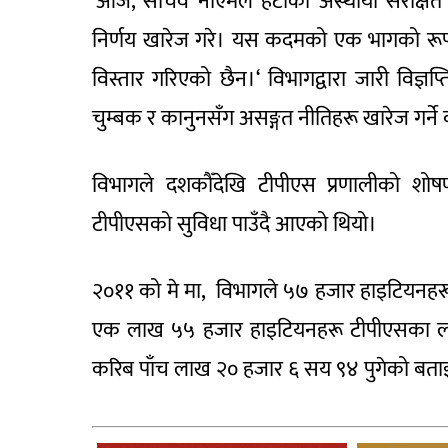
‘आज, सचिव नोएमले हैटीको अस्थायी संरक्षित
निर्णय खारेज गरे। यस कदमको एक भागको रूपम
विस्तार गरिएको छैन।‘ विभागद्वारा जारी विज्ञप
चुम्बक र कानुनसँग असङ्गत नीतिहरू खारेज गर्ने
विभागले दशकौँदेखि टीपीएस प्रणालीको शो
टीपीएसको सुविधा पाउँदै आएको थियो।
२०११ को मे मा, विभागले ५७ हजार हाइटियनहरू 
एक लाख ५५ हजार हाइटियनहरू टीपीएसका लाग
करिब पाँच लाख २० हजार ६ सय ९४ पुगेको बत