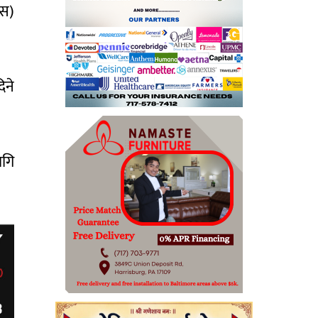
एस)
िने
ागि