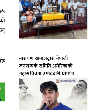
 ७५
सको
उनु
नारायण खनालद्वारा नेपाली
हरू
जनसम्पर्क समिति अमेरिकाको
महासचिवमा उम्मेदवारी घोषणा