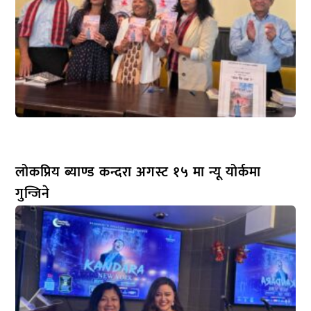
लोकप्रिय ब्याण्ड कन्दरा अगस्ट १५ मा न्यू योर्कमा
गुन्जिने