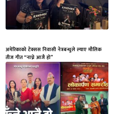
अमेरिकाको टेक्सस निवासी नेत्रबन्धुले ल्याए मौलिक
तीज गीत “नाच्ने आजै हो”