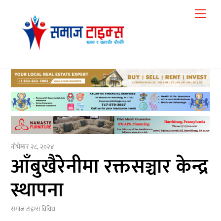
Skip
Me
to
content
नोभेम्बर २८, २०२४
आँबुखैरेनीमा रक्तसञ्चार केन्द्र
स्थापना
समाज टाइम्स
विविध