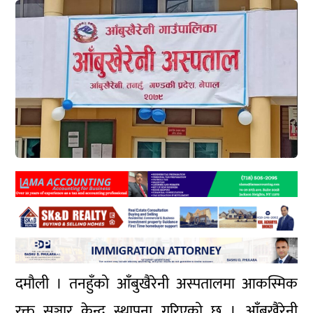
दमौली । तनहुँको आँबुखैरेनी अस्पतालमा आकस्मिक
रक्त सञ्चार केन्द्र स्थापना गरिएको छ । आँबुखैरेनी