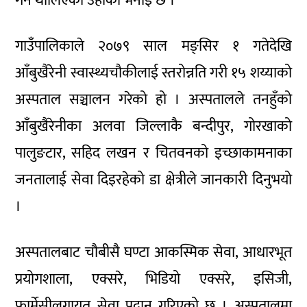
गर्न थालिएको उहाँको भनाइ छ ।
गाउँपालिकाले २०७९ साल मङ्सिर १ गतेदेखि
आँबुखैरेनी स्वास्थ्यचौकीलाई स्तरोन्नति गरी १५ शय्याको
अस्पताल सञ्चालन गरेको हो । अस्पतालले तनहुँको
आँबुखैरेनीका अलवा जिल्लाकै बन्दीपुर, गोरखाको
पालुङटार, सहिद लखन र चितवनको इच्छाकामनाका
जनतालाई सेवा दिइरहेको डा क्षेत्रीले जानकारी दिनुभयो
।
अस्पतालबाट चौबीसै घण्टा आकस्मिक सेवा, आधारभूत
प्रयोगशाला, एक्सरे, भिडियो एक्सरे, इसिजी,
फार्मेसीलगायत सेवा प्रदान गरिएको छ । अस्पतालमा