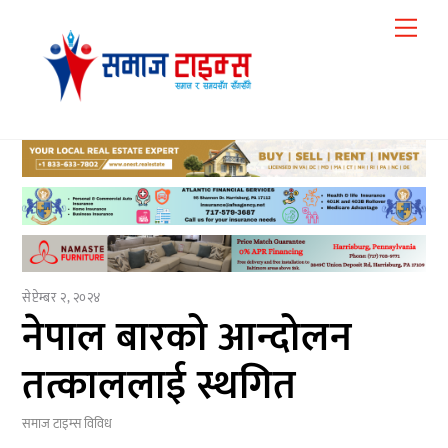
Skip
Me
to
content
सेप्टेम्बर २, २०२४
नेपाल बारको आन्दोलन
तत्काललाई स्थगित
समाज टाइम्स
विविध