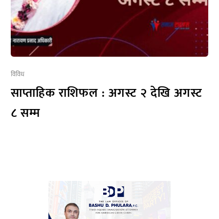
विविध
साप्ताहिक राशिफल : अगस्ट २ देखि अगस्ट
८ सम्म