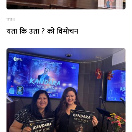
विविध
यता कि उता ? को विमोचन