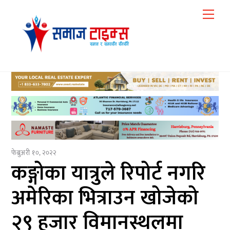
Skip
Me
to
content
फेब्रुअरी १०, २०२२
कङ्गोका यात्रुले रिपोर्ट नगरि
अमेरिका भित्राउन खोजेको
२९ हजार विमानस्थलमा