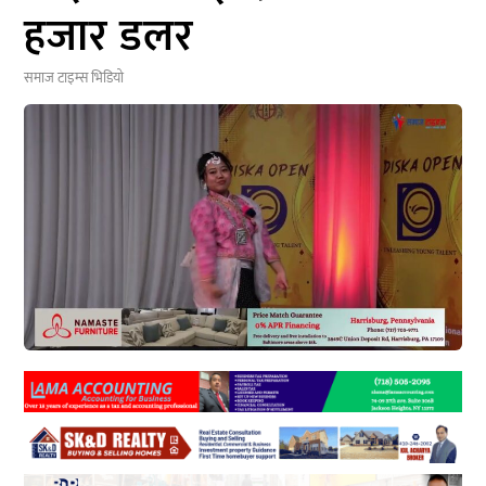
हजार डलर
समाज टाइम्स
भिडियो