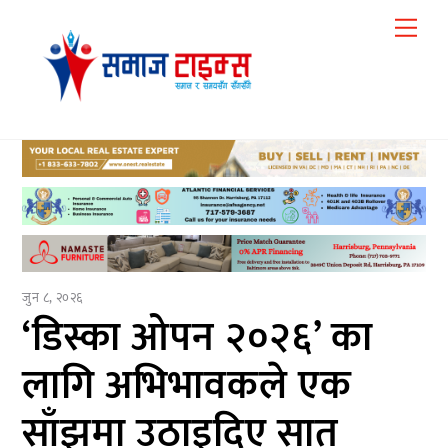
Skip
Me
to
content
जुन ८, २०२६
‘डिस्का ओपन २०२६’ का
लागि अभिभावकले एक
साँझमा उठाइदिए सात