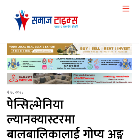
Skip
Me
to
content
मे ७, २०२६
पेन्सिल्भेनिया
ल्यानक्यास्टरमा
बालबालिकालाई गोप्य अङ्ग