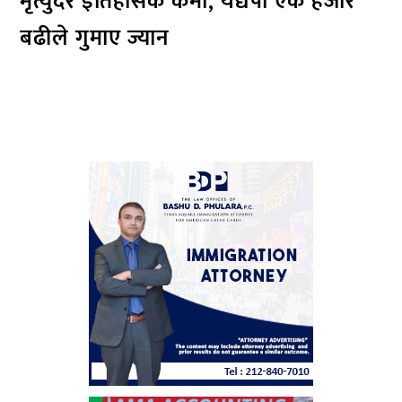
मृत्युदर इतिहासकै कमी, यद्यपी एक हजार
बढीले गुमाए ज्यान