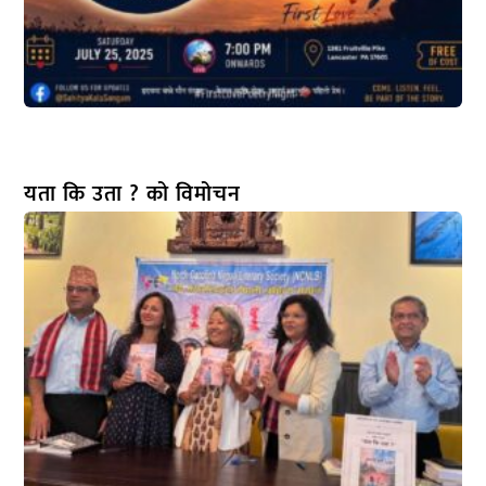
यता कि उता ? को विमोचन