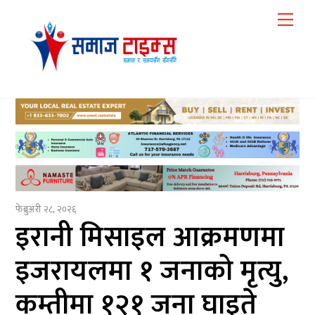
Skip
Me
to
content
फेब्रुअरी २८, २०२६
इरानी मिसाइल आक्रमणमा
इजरायलमा १ जनाको मृत्यु,
कम्तीमा १२१ जना घाइते