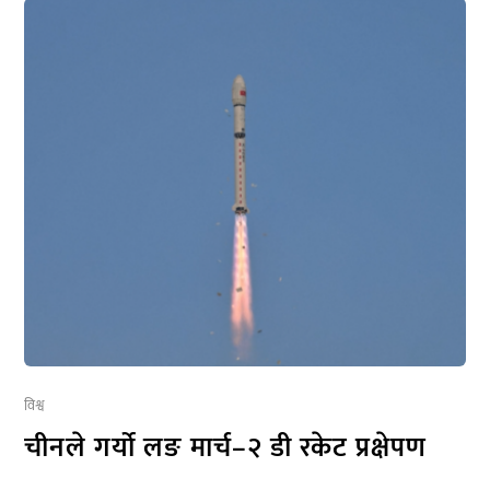
विश्व
चीनले गर्यो लङ मार्च–२ डी रकेट प्रक्षेपण