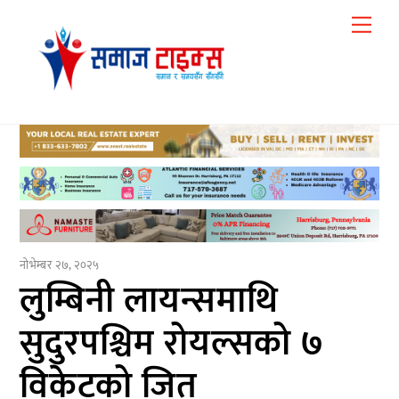
Skip
Me
to
content
नोभेम्बर २७, २०२५
लुम्बिनी लायन्समाथि
सुदुरपश्चिम रोयल्सको ७
विकेटको जित