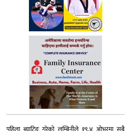
पहिला ब्याटिङ गरेको लुम्बिनीले १९.४ ओभरमा सबै