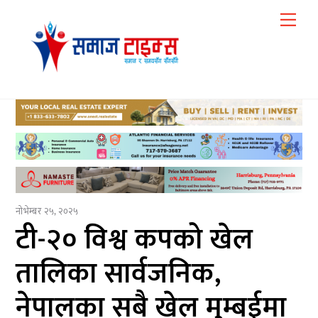
Skip
Me
to
content
नोभेम्बर २५, २०२५
टी-२० विश्व कपको खेल
तालिका सार्वजनिक,
नेपालका सबै खेल मुम्बईमा