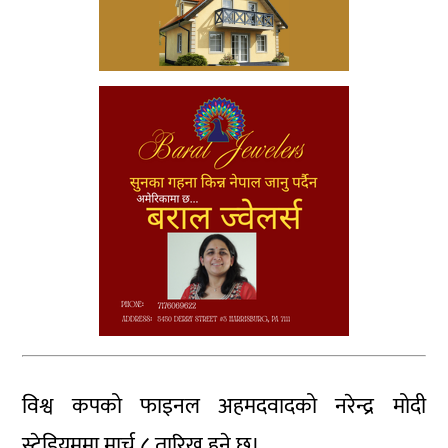
विश्व कपको फाइनल अहमदवादको नरेन्द्र मोदी
स्टेडियममा मार्च ८ तारिख हुने छ।