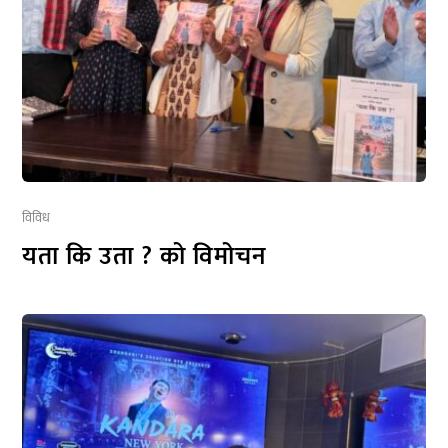
विविध
यता कि उता ? को विमोचन