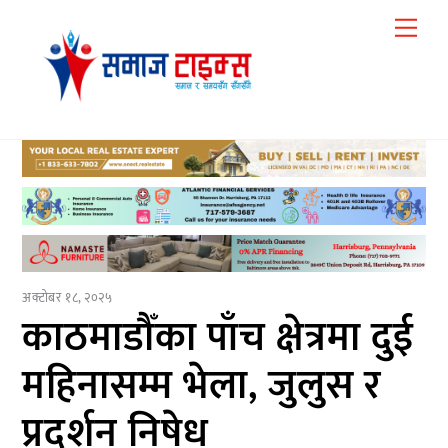
Skip
Me
to
content
अक्टोबर १८, २०२५
काठमाडौँका पाँच क्षेत्रमा दुई
महिनासम्म भेला, जुलुस र
प्रदर्शन निषेध