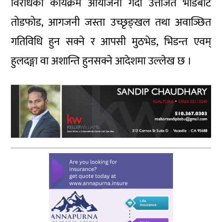
विरोधका कार्यक्रम आयोजना गर्दा उत्तेजित भीडबाट
तोडफोड, आगजनी जस्ता उच्छृङ्खल तथा अवाञ्छित
गतिविधि हुन सक्ने र आपसी मुठभेड, भिडन्त एवम्
हुलदङ्गा वा अशान्ति हुनसक्ने आदेशमा उल्लेख छ ।