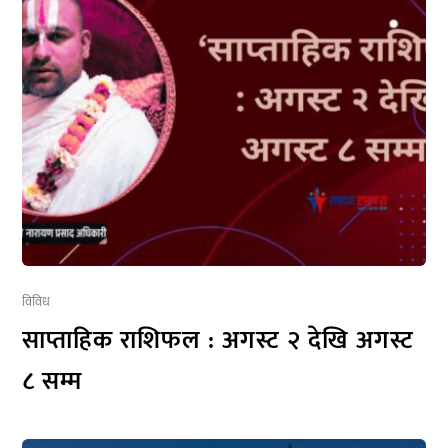
विविध
साप्ताहिक राशिफल : अगस्ट २ देखि अगस्ट
८ सम्म