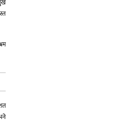
मुख
स्त
्रम
िशत
भने