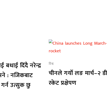
 बधाई दिँदै नरेन्द्र
विश्व
चीनले गर्यो लङ मार्च–२ ड
भने : नजिकबाट
रकेट प्रक्षेपण
गर्न उत्सुक छु