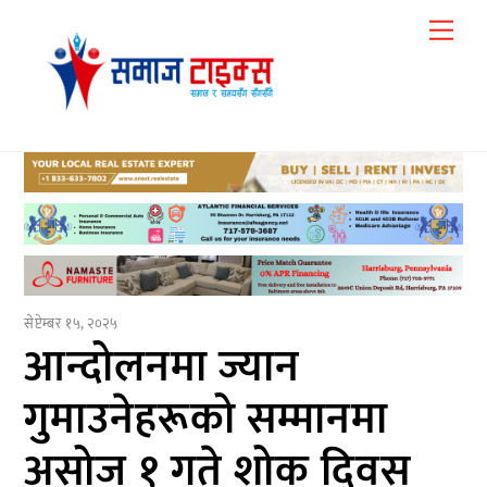
Skip
Me
to
content
सेप्टेम्बर १५, २०२५
आन्दोलनमा ज्यान
गुमाउनेहरूको सम्मानमा
असोज १ गते शोक दिवस