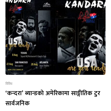
विविध
‘कन्दरा’ ब्यान्डको अमेरिकामा साङ्गीतिक टुर
सार्वजनिक