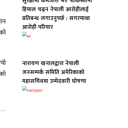
सुरक्षामा कमजोरी भए पाकिस्तानी
हिमाल चढ्न नेपाली आरोहीलाई
प्रतिबन्ध लगाउनुपर्छ : सगरमाथा
चान
आरोही परियार
तको
ियो
नारायण खनालद्वारा नेपाली
जनसम्पर्क समिति अमेरिकाको
ङको
महासचिवमा उम्मेदवारी घोषणा