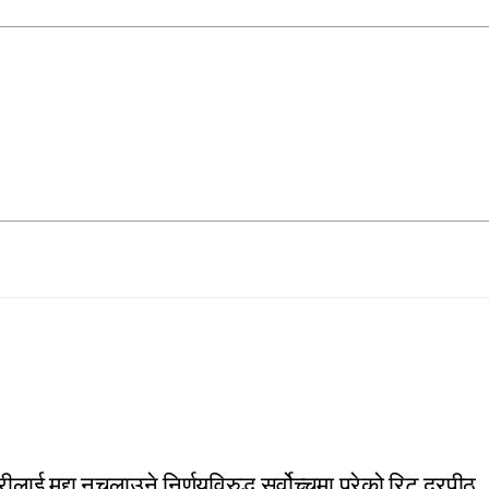
लाई मुद्दा नचलाउने निर्णयविरुद्ध सर्वोच्चमा परेको रिट दरपीठ