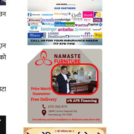
ाउन
ान
ेको
उटा