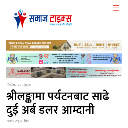
Skip
Me
to
content
नोभेम्बर ११, २०२४
श्रीलङ्कामा पर्यटनबाट साढे
दुई अर्ब डलर आम्दानी
समाज टाइम्स
विश्व