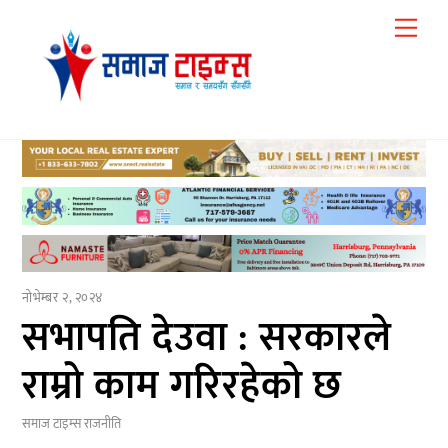
Skip
Me
to
content
नोभेम्बर २, २०२४
सभापति देउवा : सरकारले
राम्रो काम गरिरहेको छ
समाज टाइम्स
राजनीति