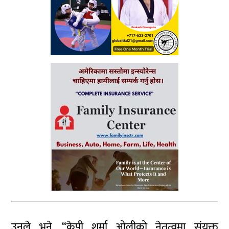
उनले भने, “केपी शर्मा ओलीको नेतृत्वमा संयुक्त