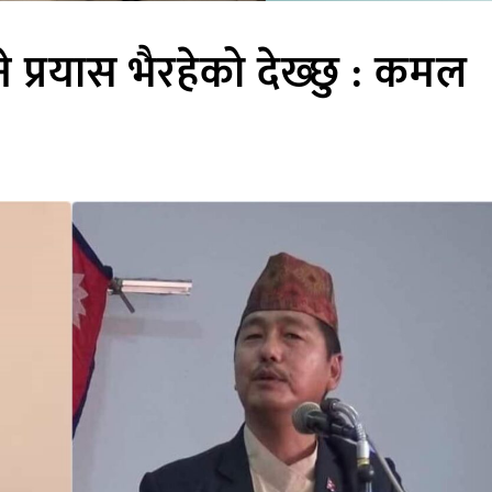
े प्रयास भैरहेको देख्छु : कमल