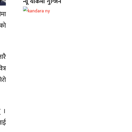
न्यू योर्कमा गुन्जिने
ीमा
ीको
ारै
त्र
ेरो
् ।
लाई