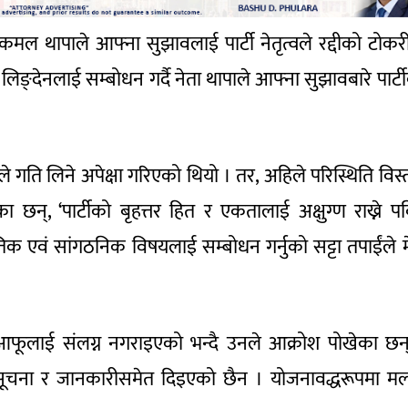
ा नेता कमल थापाले आफ्ना सुझावलाई पार्टी नेतृत्वले रद्दीको टोकर
िङ्‍देनलाई सम्बोधन गर्दै नेता थापाले आफ्ना सुझावबारे पार्ट
 गति लिने अपेक्षा गरिएको थियो । तर, अहिले परिस्थिति विस्त
 छन्, ‘पार्टीको बृहत्तर हित र एकतालाई अक्षुग्ण राख्ने पवि
ीतिक एवं सांगठनिक विषयलाई सम्बोधन गर्नुको सट्टा तपाईंले म
ा आफूलाई संलग्न नगराइएको भन्दै उनले आक्रोश पोखेका छन
ुनै सूचना र जानकारीसमेत दिइएको छैन । योजनावद्धरूपमा म