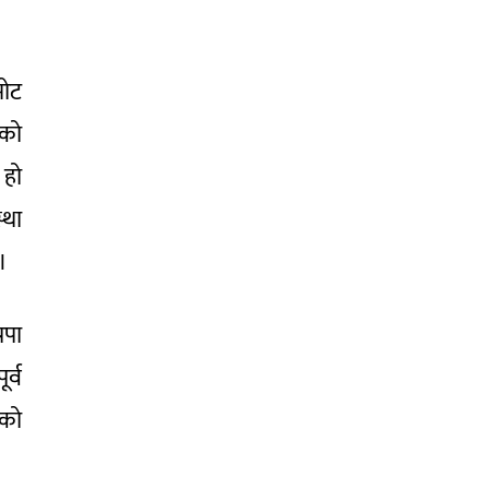
मोट
ाको
 हो
्था
 ।
रपा
र्व
ीको