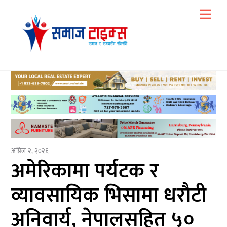
Skip
Me
to
content
अप्रिल २, २०२६
अमेरिकामा पर्यटक र
व्यावसायिक भिसामा धरौटी
अनिवार्य, नेपालसहित ५०