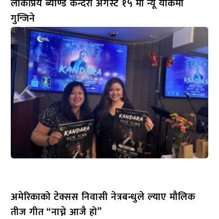
लोकप्रिय ब्याण्ड कन्दरा अगस्ट १५ मा न्यू योर्कमा
गुन्जिने
अमेरिकाको टेक्सस निवासी नेत्रबन्धुले ल्याए मौलिक
तीज गीत “नाच्ने आजै हो”