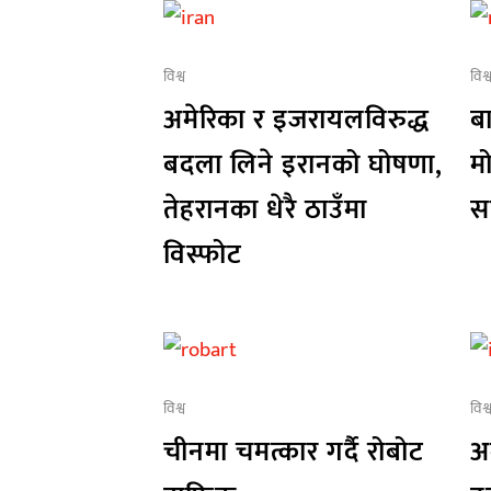
विश्व
विश्
अमेरिका र इजरायलविरुद्ध
बा
बदला लिने इरानको घोषणा,
म
तेहरानका धेरै ठाउँमा
सह
विस्फोट
विश्व
विश्
चीनमा चमत्कार गर्दै रोबोट
अ