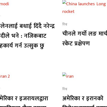
व
लेनलाई बधाई दिँदै नरेन्द्र
विश्व
चीनले गर्यो लङ मार्
ोदीले भने : नजिकबाट
रकेट प्रक्षेपण
कार्य गर्न उत्सुक छु
व
विश्व
मेरिका र इजरायलद्वारा
अमेरिका र इरानको