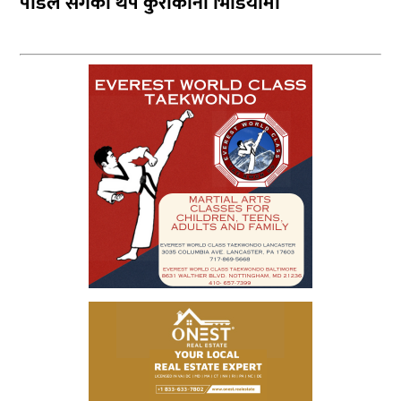
पौडेल सँगको थप कुराकानी भिडियोमा