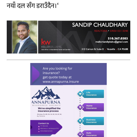
नयाँ दल सँग डराउँदैन।‘