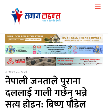
Skip
Me
to
content
अक्टोबर २८, २०२४
नेपाली जनताले पुराना
दललाई गाली गर्छन् भन्ने
सत्य होइन: बिष्णु पौडेल