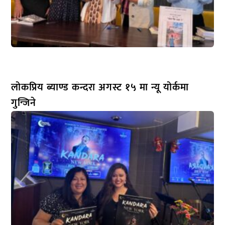
लोकप्रिय ब्याण्ड कन्दरा अगस्ट १५ मा न्यू योर्कमा
गुन्जिने