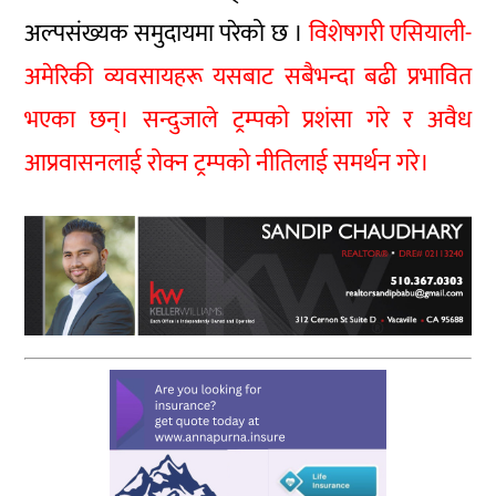
अल्पसंख्यक समुदायमा परेको छ ।
विशेषगरी एसियाली-
अमेरिकी व्यवसायहरू यसबाट सबैभन्दा बढी प्रभावित
भएका छन्। सन्दुजाले ट्रम्पको प्रशंसा गरे र अवैध
आप्रवासनलाई रोक्न ट्रम्पको नीतिलाई समर्थन गरे।