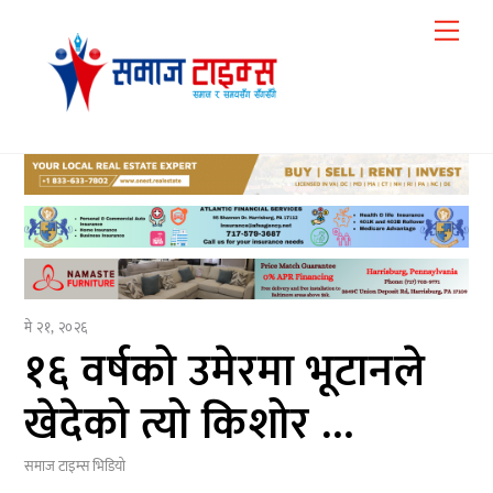
Skip
Me
to
content
मे २१, २०२६
१६ वर्षको उमेरमा भूटानले
खेदेको त्यो किशोर …
समाज टाइम्स
भिडियो