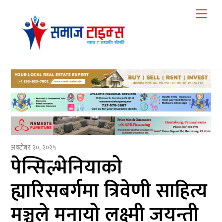
Skip
Me
to
content
अक्टोबर २०, २०२५
पेन्सिल्भेनियाको
ह्यारिसबर्गमा त्रिवेणी साहित्य
मञ्चले मनायो लक्ष्मी जयन्ती