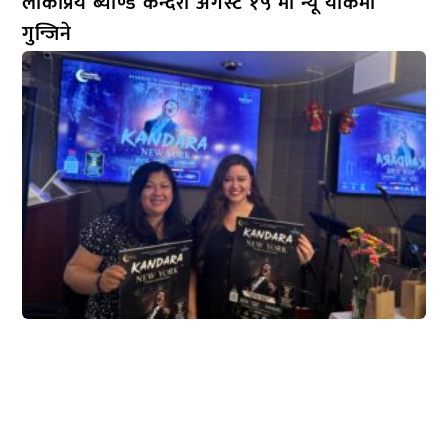
लोकप्रिय ब्याण्ड कन्दरा अगस्ट १५ मा न्यू योर्कमा
गुन्जिने