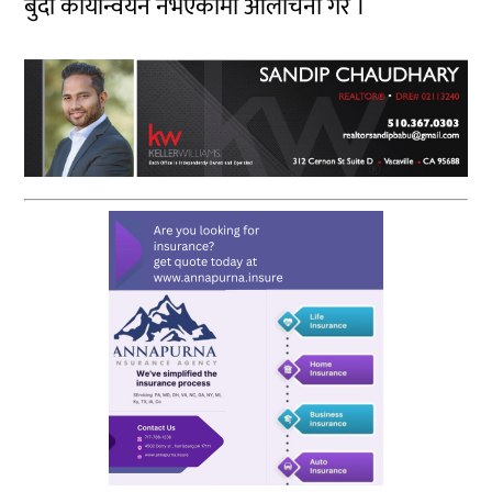
बुँदा कार्यान्वयन नभएकोमा आलोचना गरे ।