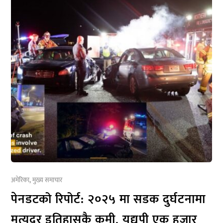
अमेरिका
,
मुख्य समाचार
पेनडटको रिपोर्ट: २०२५ मा सडक दुर्घटनामा
मृत्युदर इतिहासकै कमी, यद्यपी एक हजार