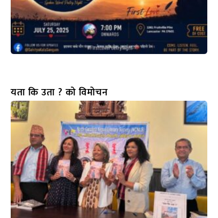
यता कि उता ? को विमोचन