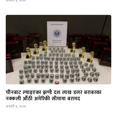
जनवरी ४, २०२२
चीनबाट ल्याइएका झण्डै दश लाख डलर बराबरका
नक्कली औंठी अमेरिकी सीमामा बरामद
जनवरी ४, २०२२