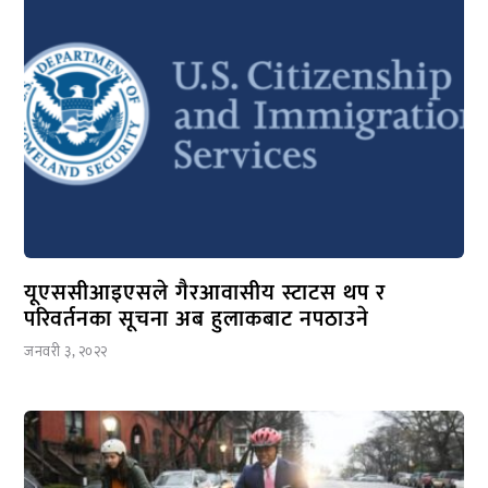
यूएससीआइएसले गैरआवासीय स्टाटस थप र
परिवर्तनका सूचना अब हुलाकबाट नपठाउने
जनवरी ३, २०२२