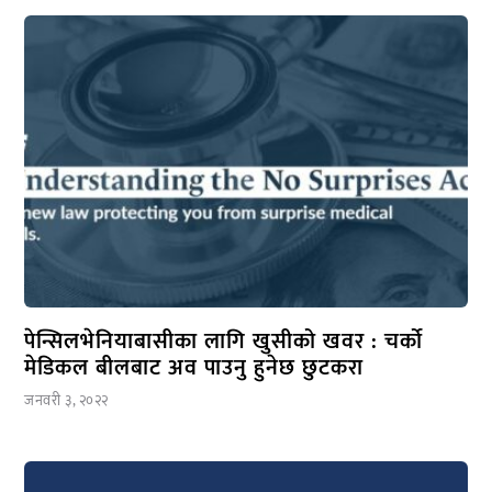
पेन्सिलभेनियाबासीका लागि खुसीको खवर : चर्को
मेडिकल बीलबाट अव पाउनु हुनेछ छुटकरा
जनवरी ३, २०२२