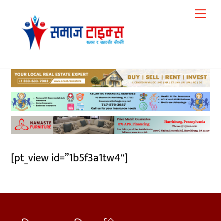
Skip
Me
to
content
[pt_view id=”1b5f3a1tw4″]
Back